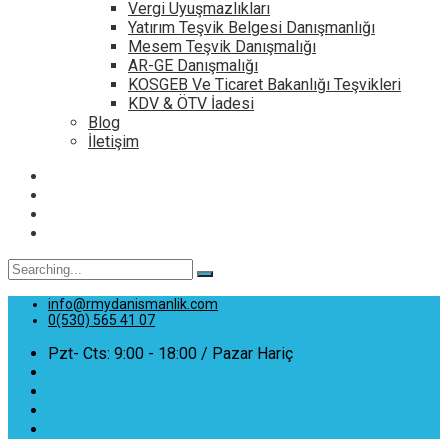
Vergi Uyuşmazlıkları
Yatırım Teşvik Belgesi Danışmanlığı
Mesem Teşvik Danışmalığı
AR-GE Danışmalığı
KOSGEB Ve Ticaret Bakanlığı Teşvikleri
KDV & ÖTV İadesi
Blog
İletişim
Search
for:
info@rmydanismanlik.com
0(530) 565 41 07
Pzt- Cts: 9:00 - 18:00 / Pazar Hariç