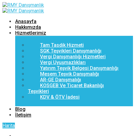
Anasayfa
Hakkımızda
Hizmetlerimiz
Tam Tasdik Hizmeti
SGK Teşvikleri Danışmanlığı
Vergi Danışmanlığı Hizmetleri
Vergi Uyuşmazlıkları
Yatırım Teşvik Belgesi Danışmanlığı
Mesem Teşvik Danışmalığı
AR-GE Danışmalığı
KOSGEB Ve Ticaret Bakanlığı
Teşvikleri
KDV & ÖTV İadesi
Blog
İletişim
Harita