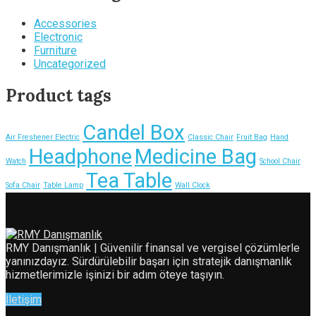
Accessories
Electronic
Furniture
Uncategorized
Product tags
Candel Box
Air Freshener Electric
Classic Chair
Fruit Bag
Hand
Headphone
Medicine Bag
Watch
School Chair
Tea Table
Sofa Chair
Table Lamp
Wall Clock
RMY Danışmanlık | Güvenilir finansal ve vergisel çözümlerle
yanınızdayız. Sürdürülebilir başarı için stratejik danışmanlık
hizmetlerimizle işinizi bir adım öteye taşıyın.
İletişim