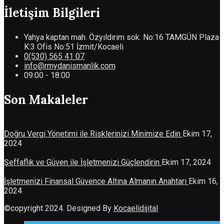
İletişim Bilgileri
Yahya kaptan mah. Özyıldırım sok. No:16 TAMGÜN Plaza
K:3 Ofis No:51 İzmit/Kocaeli
0(530) 565 41 07
info@rmydanismanlik.com
09:00 - 18:00
Son Makaleler
Doğru Vergi Yönetimi ile Risklerinizi Minimize Edin
Ekim 17,
2024
Şeffaflık ve Güven ile İşletmenizi Güçlendirin
Ekim 17, 2024
İşletmenizi Finansal Güvence Altına Almanın Anahtarı
Ekim 16,
2024
©copyright 2024. Designed By
Kocaelidijital